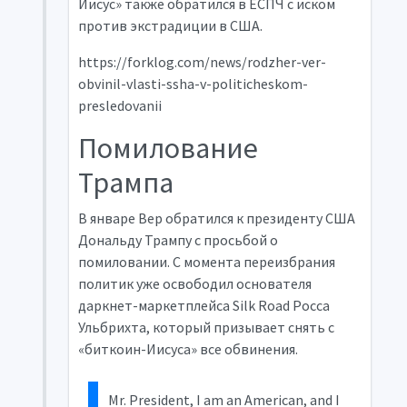
Иисус» также обратился в
ЕСПЧ
с иском
против экстрадиции в США.
https://forklog.com/news/rodzher-ver-
obvinil-vlasti-ssha-v-politicheskom-
presledovanii
Помилование
Трампа
В январе Вер обратился к президенту США
Дональду Трампу с просьбой о
помиловании. С момента переизбрания
политик уже освободил основателя
даркнет-маркетплейса Silk Road Росса
Ульбрихта, который призывает снять с
«биткоин-Иисуса» все обвинения.
Mr. President, I am an American, and I