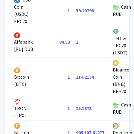
Cash
Coin
1
79.10798
(USDC)
RUB
ERC20
Tether
84.53
1
Alfabank
TRC20
[RU] RUB
(USDT)
Binance
1
114.2134
Bitcoin
Coin
(BTC)
(BNB)
BEP20
Cash
1
25.1873
TRON
RUB
(TRX)
1
905 107.61277
Bitcoin
Dogecoin