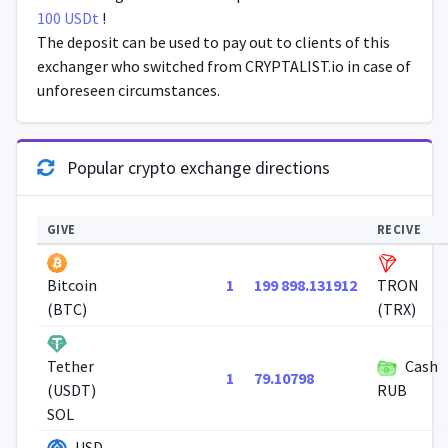
100 USDt
!
The deposit can be used to pay out to clients of this
exchanger who switched from CRYPTALIST.io in case of
unforeseen circumstances.
Popular crypto exchange directions
GIVE
RECIVE
1
199 898.131912
Bitcoin
TRON
(BTC)
(TRX)
Cash
Tether
1
79.10798
(USDT)
RUB
SOL
USD