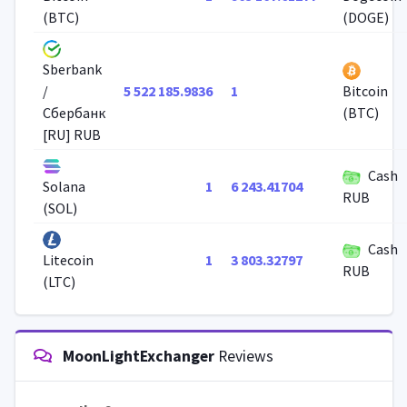
(BTC)
(DOGE)
Sberbank
5 522 185.9836
1
/
Bitcoin
Сбербанк
(BTC)
[RU] RUB
Cash
1
6 243.41704
Solana
RUB
(SOL)
Cash
1
3 803.32797
Litecoin
RUB
(LTC)
MoonLightExchanger
Reviews